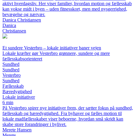
aktivt hverdagsliv. Her viser familier, hvordan motion og fællesskab
kan vokse midt i byen – uden fitnesskort, men med nysgerrighed,
bevægelse og nærvær.
Danica Christiansen
Danica
Christiansen
Et sundere Vesterbro – lokale initiativer baner vejen
Lokale kræfter gør Vesterbro grønnere, sundere og mere
fællesskabsorienteret
Sundhed
Sundhed
Vesterbro
Sundhed
Fællesskab
Bæredygtighed
Lokale initiativer
6 min
På Vesterbro spirer nye initiativer frem, der sætter fokus på sundhed,
fællesskab og bæredygtighed. Fra byhaver og fælles motion til
lokale madfællesskaber viser beboerne, hvordan små skridt kan
skabe store forandringer i bylivet.
Merete Hansen
Merete