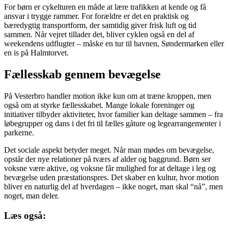
For børn er cykelturen en måde at lære trafikken at kende og få
ansvar i trygge rammer. For forældre er det en praktisk og
bæredygtig transportform, der samtidig giver frisk luft og tid
sammen. Når vejret tillader det, bliver cyklen også en del af
weekendens udflugter – måske en tur til havnen, Søndermarken eller
en is på Halmtorvet.
Fællesskab gennem bevægelse
På Vesterbro handler motion ikke kun om at træne kroppen, men
også om at styrke fællesskabet. Mange lokale foreninger og
initiativer tilbyder aktiviteter, hvor familier kan deltage sammen – fra
løbegrupper og dans i det fri til fælles gåture og legearrangementer i
parkerne.
Det sociale aspekt betyder meget. Når man mødes om bevægelse,
opstår der nye relationer på tværs af alder og baggrund. Børn ser
voksne være aktive, og voksne får mulighed for at deltage i leg og
bevægelse uden præstationspres. Det skaber en kultur, hvor motion
bliver en naturlig del af hverdagen – ikke noget, man skal “nå”, men
noget, man deler.
Læs også: