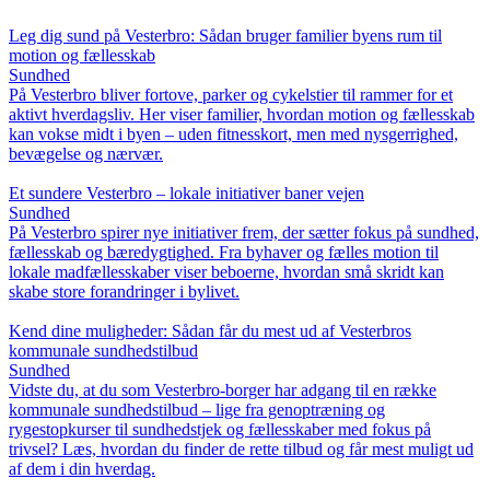
Leg dig sund på Vesterbro: Sådan bruger familier byens rum til
motion og fællesskab
Sundhed
På Vesterbro bliver fortove, parker og cykelstier til rammer for et
aktivt hverdagsliv. Her viser familier, hvordan motion og fællesskab
kan vokse midt i byen – uden fitnesskort, men med nysgerrighed,
bevægelse og nærvær.
Et sundere Vesterbro – lokale initiativer baner vejen
Sundhed
På Vesterbro spirer nye initiativer frem, der sætter fokus på sundhed,
fællesskab og bæredygtighed. Fra byhaver og fælles motion til
lokale madfællesskaber viser beboerne, hvordan små skridt kan
skabe store forandringer i bylivet.
Kend dine muligheder: Sådan får du mest ud af Vesterbros
kommunale sundhedstilbud
Sundhed
Vidste du, at du som Vesterbro-borger har adgang til en række
kommunale sundhedstilbud – lige fra genoptræning og
rygestopkurser til sundhedstjek og fællesskaber med fokus på
trivsel? Læs, hvordan du finder de rette tilbud og får mest muligt ud
af dem i din hverdag.