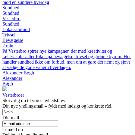
mod en sundere hverdag
Sundhed
Sundhed
Vesterbro
Sundhed
Lokalsamfund
Trivsel
Bevægelse
2 min
På Vesterbro spirer nye kampagner, der med kreativitet og
fællesskab sætter fokus på bevægelse, trivsel og grønne byrum. Her
handler sundhed ikke om forbud, men om at gøre det nemt og sjovt
at vælge de gode vaner i hverdagen.
Alexander Bøgh
Alexander
Bøgh
Vesterbroer
Skriv dig op til vores nyhedsbrev
Din nye yndlingsmail – fyldt med indsigt og konkrete råd.
Din mail
Tilmeld nu
Dejligt at have dig med!