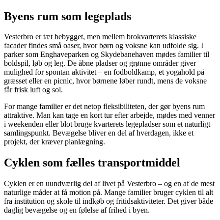
Byens rum som legeplads
Vesterbro er tæt bebygget, men mellem brokvarterets klassiske
facader findes små oaser, hvor børn og voksne kan udfolde sig. I
parker som Enghaveparken og Skydebanehaven mødes familier til
boldspil, løb og leg. De åbne pladser og grønne områder giver
mulighed for spontan aktivitet – en fodboldkamp, et yogahold på
græsset eller en picnic, hvor børnene løber rundt, mens de voksne
får frisk luft og sol.
For mange familier er det netop fleksibiliteten, der gør byens rum
attraktive. Man kan tage en kort tur efter arbejde, mødes med venner
i weekenden eller blot bruge kvarterets legepladser som et naturligt
samlingspunkt. Bevægelse bliver en del af hverdagen, ikke et
projekt, der kræver planlægning.
Cyklen som fælles transportmiddel
Cyklen er en uundværlig del af livet på Vesterbro – og en af de mest
naturlige måder at få motion på. Mange familier bruger cyklen til alt
fra institution og skole til indkøb og fritidsaktiviteter. Det giver både
daglig bevægelse og en følelse af frihed i byen.