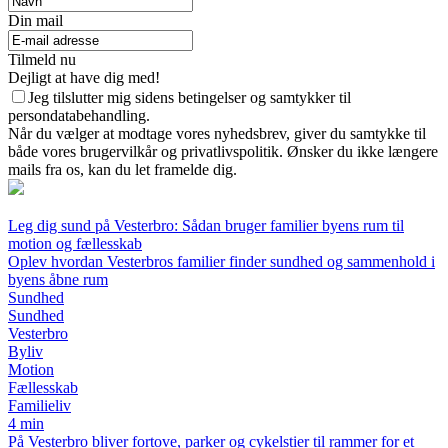
Din mail
Tilmeld nu
Dejligt at have dig med!
Jeg tilslutter mig sidens betingelser og samtykker til
persondatabehandling.
Når du vælger at modtage vores nyhedsbrev, giver du samtykke til
både vores brugervilkår og privatlivspolitik. Ønsker du ikke længere
mails fra os, kan du let framelde dig.
Leg dig sund på Vesterbro: Sådan bruger familier byens rum til
motion og fællesskab
Oplev hvordan Vesterbros familier finder sundhed og sammenhold i
byens åbne rum
Sundhed
Sundhed
Vesterbro
Byliv
Motion
Fællesskab
Familieliv
4 min
På Vesterbro bliver fortove, parker og cykelstier til rammer for et