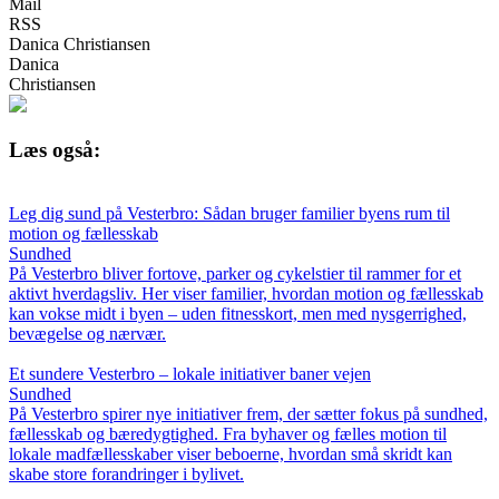
Mail
RSS
Danica Christiansen
Danica
Christiansen
Læs også:
Leg dig sund på Vesterbro: Sådan bruger familier byens rum til
motion og fællesskab
Sundhed
På Vesterbro bliver fortove, parker og cykelstier til rammer for et
aktivt hverdagsliv. Her viser familier, hvordan motion og fællesskab
kan vokse midt i byen – uden fitnesskort, men med nysgerrighed,
bevægelse og nærvær.
Et sundere Vesterbro – lokale initiativer baner vejen
Sundhed
På Vesterbro spirer nye initiativer frem, der sætter fokus på sundhed,
fællesskab og bæredygtighed. Fra byhaver og fælles motion til
lokale madfællesskaber viser beboerne, hvordan små skridt kan
skabe store forandringer i bylivet.