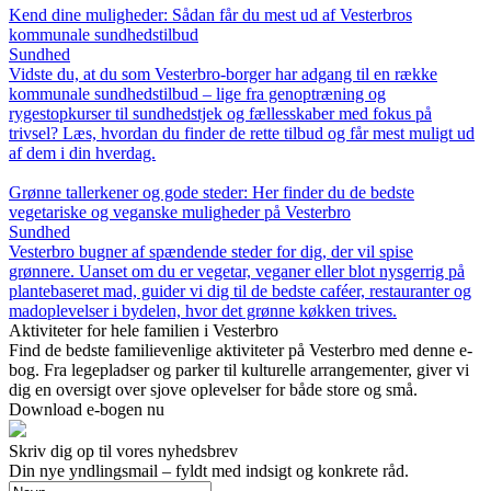
Kend dine muligheder: Sådan får du mest ud af Vesterbros
kommunale sundhedstilbud
Sundhed
Vidste du, at du som Vesterbro-borger har adgang til en række
kommunale sundhedstilbud – lige fra genoptræning og
rygestopkurser til sundhedstjek og fællesskaber med fokus på
trivsel? Læs, hvordan du finder de rette tilbud og får mest muligt ud
af dem i din hverdag.
Grønne tallerkener og gode steder: Her finder du de bedste
vegetariske og veganske muligheder på Vesterbro
Sundhed
Vesterbro bugner af spændende steder for dig, der vil spise
grønnere. Uanset om du er vegetar, veganer eller blot nysgerrig på
plantebaseret mad, guider vi dig til de bedste caféer, restauranter og
madoplevelser i bydelen, hvor det grønne køkken trives.
Aktiviteter for hele familien i Vesterbro
Find de bedste familievenlige aktiviteter på Vesterbro med denne e-
bog. Fra legepladser og parker til kulturelle arrangementer, giver vi
dig en oversigt over sjove oplevelser for både store og små.
Download e-bogen nu
Skriv dig op til vores nyhedsbrev
Din nye yndlingsmail – fyldt med indsigt og konkrete råd.