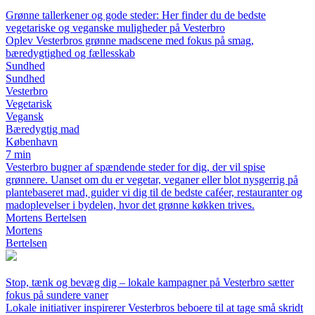
Grønne tallerkener og gode steder: Her finder du de bedste
vegetariske og veganske muligheder på Vesterbro
Oplev Vesterbros grønne madscene med fokus på smag,
bæredygtighed og fællesskab
Sundhed
Sundhed
Vesterbro
Vegetarisk
Vegansk
Bæredygtig mad
København
7 min
Vesterbro bugner af spændende steder for dig, der vil spise
grønnere. Uanset om du er vegetar, veganer eller blot nysgerrig på
plantebaseret mad, guider vi dig til de bedste caféer, restauranter og
madoplevelser i bydelen, hvor det grønne køkken trives.
Mortens Bertelsen
Mortens
Bertelsen
Stop, tænk og bevæg dig – lokale kampagner på Vesterbro sætter
fokus på sundere vaner
Lokale initiativer inspirerer Vesterbros beboere til at tage små skridt