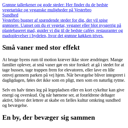
Grønne tallerkener og gode steder: Her finder du de bedste
vegetariske og veganske muligheder på Vesterbro
Sundhed
Vesterbro bugner af spændende steder for dig, der vil spise
grønnere. Uanset om du er vegetar, veganer eller blot nysgerrig på
plantebaseret mad, guider vi dig til de bedste caféer, restauranter og
madoplevelser i bydelen, hvor det grønne køkken trives.
Små vaner med stor effekt
At bruge byens rum til motion kræver ikke store ændringer. Mange
familier oplever, at små vaner gør en stor forskel: at gå i stedet for at
tage bussen, tage trappen frem for elevatoren, eller lave en lille
omvej gennem parken på vej hjem. Når bevægelse bliver integreret i
dagligdagen, føles det ikke som en pligt, men som en naturlig rytme.
Selv en halv times leg på legepladsen eller en kort cykeltur kan give
energi og overskud. Og når børnene ser, at forældrene deltager
aktivt, bliver det lettere at skabe en fælles kultur omkring sundhed
og bevægelse.
En by, der bevæger sig sammen