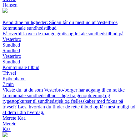
Hansen
Kend dine muligheder: Sådan får du mest ud af Vesterbros
kommunale sundhedstilbud
Få overblik over de mange gratis og lokale sundhedstilbud på
Vesterbro
Sundhed
Sundhed
Vesterbro
Sundhed
Kommunale tilbud
Trivsel
København
7 min
Vidste du, at du som Vesterbro-borger har adgang til en række
kommunale sundhedstilbud – lige fra genoptræning og
rygestopkurser til sundhedstjek og fællesskaber med fokus på
trivsel? Læs, hvordan du finder de rette tilbud og får mest muligt ud
af dem i din hverdag.
Merete Kaa
Merete
Kaa