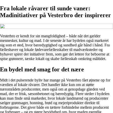
Fra lokale råvarer til sunde vaner:
Madinitiativer på Vesterbro der inspirerer
Vesterbro er kendt for sin mangfoldighed – både når det gælder
mennesker, kultur og mad. I de seneste år har bydelen også markeret
sig som et sted, hvor bæredygtighed og sundhed går hånd i hånd. Fra
fælleshaver og lokale fødevarefællesskaber til madværksteder og
byhaver spirer der initiativer frem, som gør det lettere for beboerne at
spise grønnere, tænke lokalt og skabe fællesskab omkring måltidet.
En bydel med smag for det nære
Midt i det pulserende byliv har mange på Vesterbro fået øjnene op for
værdien af lokale råvarer. Det handler ikke kun om at støtte
nærområdets producenter, men også om at genopdage glæden ved
mad, der er frisk, sæsonbetonet og bæredygtig. Flere steder i bydelen
kan man finde små markeder, hvor lokale landmænd og producenter
sælger grøntsager, honning, brød og mejeriprodukter direkte til
forbrugerne. Det giver både en tættere forbindelse mellem producent
og forbruger – og en større bevidsthed om, hvor maden egentlig