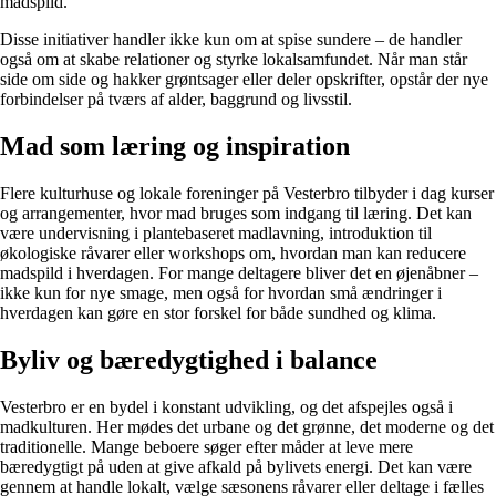
madspild.
Disse initiativer handler ikke kun om at spise sundere – de handler
også om at skabe relationer og styrke lokalsamfundet. Når man står
side om side og hakker grøntsager eller deler opskrifter, opstår der nye
forbindelser på tværs af alder, baggrund og livsstil.
Mad som læring og inspiration
Flere kulturhuse og lokale foreninger på Vesterbro tilbyder i dag kurser
og arrangementer, hvor mad bruges som indgang til læring. Det kan
være undervisning i plantebaseret madlavning, introduktion til
økologiske råvarer eller workshops om, hvordan man kan reducere
madspild i hverdagen. For mange deltagere bliver det en øjenåbner –
ikke kun for nye smage, men også for hvordan små ændringer i
hverdagen kan gøre en stor forskel for både sundhed og klima.
Byliv og bæredygtighed i balance
Vesterbro er en bydel i konstant udvikling, og det afspejles også i
madkulturen. Her mødes det urbane og det grønne, det moderne og det
traditionelle. Mange beboere søger efter måder at leve mere
bæredygtigt på uden at give afkald på bylivets energi. Det kan være
gennem at handle lokalt, vælge sæsonens råvarer eller deltage i fælles