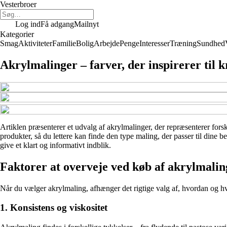
Vesterbroer
Log ind
Få adgang
Mailnyt
Kategorier
Smag
Aktiviteter
Familie
Bolig
Arbejde
Penge
Interesser
Træning
Sundhed
Akrylmalinger – farver, der inspirerer til k
Artiklen præsenterer et udvalg af akrylmalinger, der repræsenterer forsk
produkter, så du lettere kan finde den type maling, der passer til dine
give et klart og informativt indblik.
Faktorer at overveje ved køb af akrylmalin
Når du vælger akrylmaling, afhænger det rigtige valg af, hvordan og hvo
1. Konsistens og viskositet