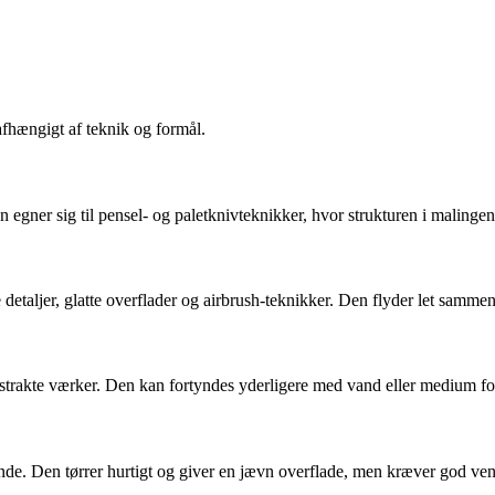
afhængigt af teknik og formål.
ner sig til pensel- og paletknivteknikker, hvor strukturen i malingen sk
e detaljer, glatte overflader og airbrush-teknikker. Den flyder let samm
trakte værker. Den kan fortyndes yderligere med vand eller medium for 
stande. Den tørrer hurtigt og giver en jævn overflade, men kræver god ven