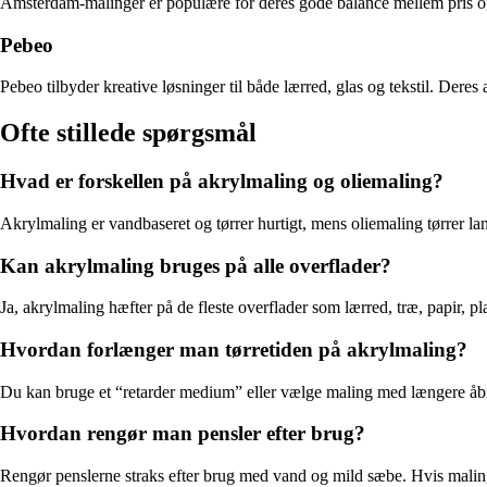
Amsterdam-malinger er populære for deres gode balance mellem pris og k
Pebeo
Pebeo tilbyder kreative løsninger til både lærred, glas og tekstil. Dere
Ofte stillede spørgsmål
Hvad er forskellen på akrylmaling og oliemaling?
Akrylmaling er vandbaseret og tørrer hurtigt, mens oliemaling tørrer lan
Kan akrylmaling bruges på alle overflader?
Ja, akrylmaling hæfter på de fleste overflader som lærred, træ, papir, p
Hvordan forlænger man tørretiden på akrylmaling?
Du kan bruge et “retarder medium” eller vælge maling med længere åbnin
Hvordan rengør man pensler efter brug?
Rengør penslerne straks efter brug med vand og mild sæbe. Hvis malingen