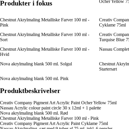
Ocher Yellow 7
Produkter i fokus
Chestnut Akrylmaling Metalliske Farver 100 ml -
Creativ Company
Pink
Cyklame 75ml
Chestnut Akrylmaling Metalliske Farver 100 ml -
Creativ Company
Sort
Turquise Blue 7
Chestnut Akrylmaling Metalliske Farver 100 ml -
Nassau Complete 
Hvid
Nova akrylmaling blank 500 ml. Solgul
Chestnut Akrylm
Startersæt
Nova akrylmaling blank 500 ml. Pink
Produktbeskrivelser
Creativ Company Pigment Art Acrylic Paint Ocher Yellow 75ml
Nassau Acrylic colour paint circle 30 x 12ml + 1 palette
Nova akrylmaling blank 500 ml. Rød
Chestnut Akrylmaling Metalliske Farver 100 ml - Pink
Creativ Company Pigment Art Acrylic Paint Cyklame 75ml
Nassau Akrylmaling, sæt med 9 tuber af 75 ml. inkl. 6 pensler