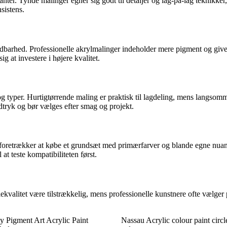
ianter. Tynde malinger egner sig godt til detaljer og lag-på-lag teknikke
sistens.
dbarhed. Professionelle akrylmalinger indeholder mere pigment og giver 
g at investere i højere kvalitet.
 typer. Hurtigtørrende maling er praktisk til lagdeling, mens langsommer
udtryk og bør vælges efter smag og projekt.
 foretrækker at købe et grundsæt med primærfarver og blande egne nuanc
at teste kompatibiliteten først.
kvalitet være tilstrækkelig, mens professionelle kunstnere ofte vælger
 Pigment Art Acrylic Paint
Nassau Acrylic colour paint circ