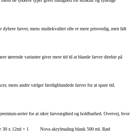
r, mens de tykkere typer giver mulighed for struktur og tydelige
dybere farver, mens studiekvalitet ofte er mere prisvenlig, men lidt
e tørrende varianter giver mere tid til at blande farver direkte på
er, mens andre vælger færdigblandede farver for at spare tid.
 premium-serier for at sikre farveægthed og holdbarhed. Overvej, hvor
le 30 x 12ml + 1
Nova akrylmaling blank 500 ml. Rød