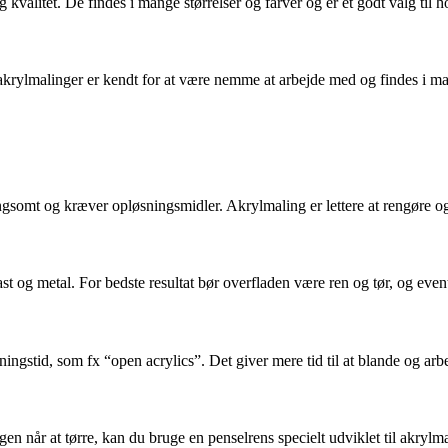
valitet. De findes i mange størrelser og farver og er et godt valg til
s akrylmalinger er kendt for at være nemme at arbejde med og findes i ma
gsomt og kræver opløsningsmidler. Akrylmaling er lettere at rengøre og m
last og metal. For bedste resultat bør overfladen være ren og tør, og eve
gstid, som fx “open acrylics”. Det giver mere tid til at blande og arb
 når at tørre, kan du bruge en penselrens specielt udviklet til akrylmal