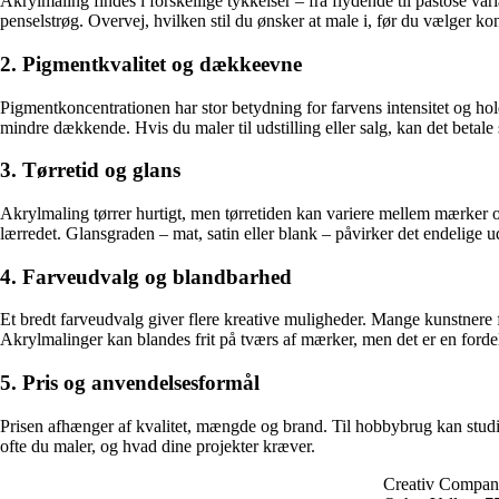
Akrylmaling findes i forskellige tykkelser – fra flydende til pastose var
penselstrøg. Overvej, hvilken stil du ønsker at male i, før du vælger kon
2. Pigmentkvalitet og dækkeevne
Pigmentkoncentrationen har stor betydning for farvens intensitet og hol
mindre dækkende. Hvis du maler til udstilling eller salg, kan det betale si
3. Tørretid og glans
Akrylmaling tørrer hurtigt, men tørretiden kan variere mellem mærker og
lærredet. Glansgraden – mat, satin eller blank – påvirker det endelige 
4. Farveudvalg og blandbarhed
Et bredt farveudvalg giver flere kreative muligheder. Mange kunstnere
Akrylmalinger kan blandes frit på tværs af mærker, men det er en fordel 
5. Pris og anvendelsesformål
Prisen afhænger af kvalitet, mængde og brand. Til hobbybrug kan studie
ofte du maler, og hvad dine projekter kræver.
Creativ Company