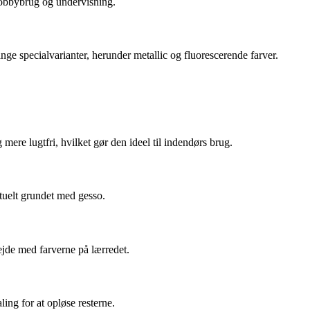
 hobbybrug og undervisning.
nge specialvarianter, herunder metallic og fluorescerende farver.
ere lugtfri, hvilket gør den ideel til indendørs brug.
ntuelt grundet med gesso.
ejde med farverne på lærredet.
ing for at opløse resterne.